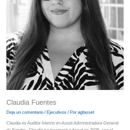
Claudia Fuentes
Deja un comentario
/
Ejecutivos
/ Por
agfasset
Claudia es Auditor Interno en Asset Administradora General