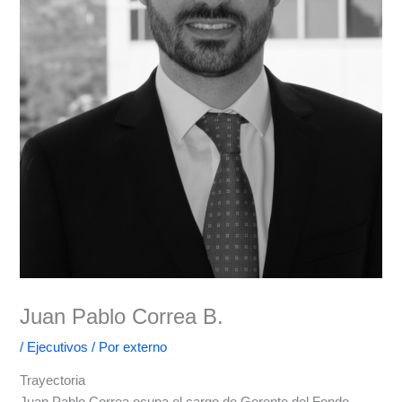
Juan Pablo Correa B.
/
Ejecutivos
/ Por
externo
Trayectoria