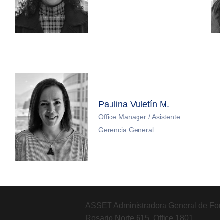
Paulina Vuletín M.
Office Manager / Asistente
Gerencia General
ASSET Administradora General de Fo
Rosario Norte 615, Office 1801